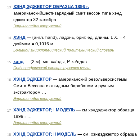
ХЭНД ЭДЖЕКТОР ОБРАЗЦА 1896 г.
—
13
американскийшестизарядный смит вессон типа хэнд
эджектор 32 калибра …
Энциклопедия вооружений
ХЭНД
— (англ. hand), ладонь, брит. ед. длины. 1 X. = 4
14
дюймам = 0,1016 м …
Большой энциклопедический политехнический словарь
хэнд
— (2 м); мн. хэ/нды, Р. хэ/ндов …
15
Орфографический словарь русского языка
ХЭНД ЭДЖЕКТОР
— американский револьверсистемы
16
Смита Вессона с откидным барабаном и ручным
экстрактором …
Энциклопедия вооружений
ХЭНД ЭДЖЕКТОР, I МОДЕЛЬ
— см хэндэджектор образца
17
1896 г …
Энциклопедия вооружений
ХЭНД ЭДЖЕКТОР, II МОДЕЛЬ
— см. хэндэджектор образца
18