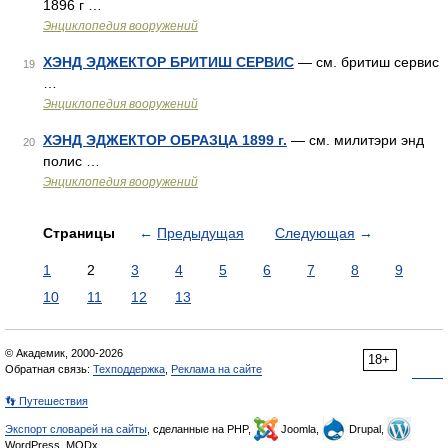
1896 г …
Энциклопедия вооружений
ХЭНД ЭДЖЕКТОР БРИТИШ СЕРВИС
— см. бритиш сервис
19
…
Энциклопедия вооружений
ХЭНД ЭДЖЕКТОР ОБРАЗЦА 1899 г.
— см. милитэри энд
20
полис …
Энциклопедия вооружений
Страницы
←
Предыдущая
Следующая
→
1
2
3
4
5
6
7
8
9
10
11
12
13
© Академик, 2000-2026
18+
Обратная связь:
Техподдержка
,
Реклама на сайте
👣 Путешествия
Экспорт словарей на сайты
, сделанные на PHP,
Joomla,
Drupal,
WordPress, MODx.